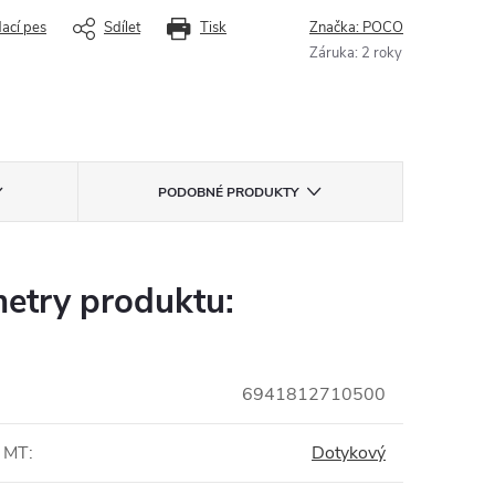
dací pes
Sdílet
Tisk
Značka:
POCO
Záruka
:
2 roky
PODOBNÉ PRODUKTY
etry produktu:
6941812710500
e MT
:
Dotykový