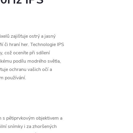
xelů zajišťuje ostrý a jasný
fií či hraní her. Technologie IPS
, což oceníte při sdílení
ízkému podílu modrého světla,
tuje ochranu vašich očí a
ím používání.
 s pětiprvkovým objektivem a
ailní snímky i za zhoršených