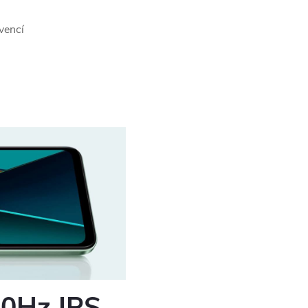
vencí
20Hz IPS