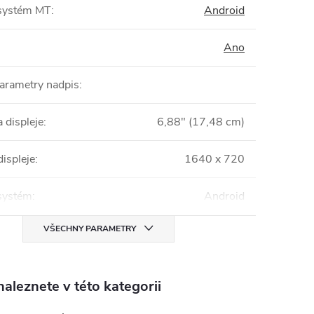
systém MT
:
Android
Ano
parametry nadpis
:
 displeje
:
6,88" (17,48 cm)
displeje
:
1640 x 720
systém
:
Android
VŠECHNY PARAMETRY
aleznete v této kategorii