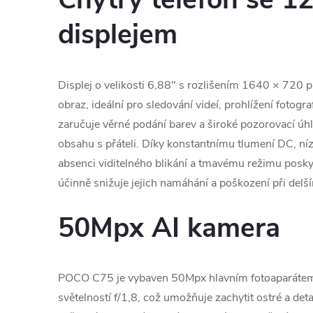
displejem
Displej o velikosti 6,88" s rozlišením 1640 × 720 pi
obraz, ideální pro sledování videí, prohlížení fotogra
zaručuje věrné podání barev a široké pozorovací úhly
obsahu s přáteli. Díky konstantnímu tlumení DC, n
absenci viditelného blikání a tmavému režimu posky
účinně snižuje jejich namáhání a poškození při delš
50Mpx AI kamera
POCO C75 je vybaven 50Mpx hlavním fotoaparátem
světelností f/1,8, což umožňuje zachytit ostré a det