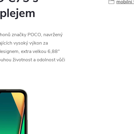
mobilní 
splejem
tphonů značky POCO, navržený
ajících vysoký výkon za
esignem, extra velkou 6,88"
louhou životnost a odolnost vůči