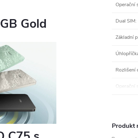
Operační 
GB Gold
Dual SIM
:
Základní 
Úhlopříčka
Rozlišení 
Operační 
Produkt n
O C75 s