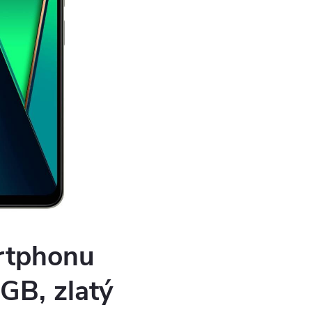
rtphonu
B, zlatý