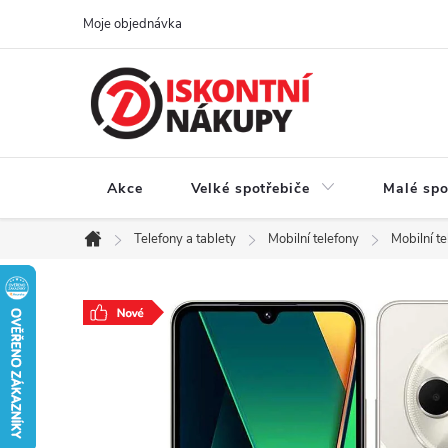
Přejít
Moje objednávka
na
obsah
Akce
Velké spotřebiče
Malé spo
Telefony a tablety
Mobilní telefony
Mobilní t
Domů