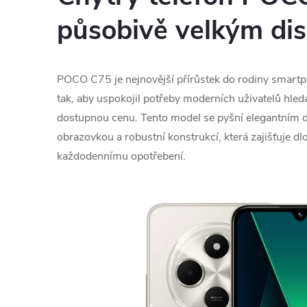
působivě velkým di
POCO C75 je nejnovější přírůstek do rodiny smar
tak, aby uspokojil potřeby moderních uživatelů hled
dostupnou cenu. Tento model se pyšní elegantním d
obrazovkou a robustní konstrukcí, která zajišťuje d
každodennímu opotřebení.