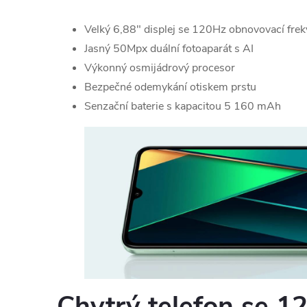
Velký 6,88" displej se 120Hz obnovovací frek
Jasný 50Mpx duální fotoaparát s AI
Výkonný osmijádrový procesor
Bezpečné odemykání otiskem prstu
Senzační baterie s kapacitou 5 160 mAh
Chytrý telefon se 1