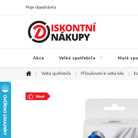
Přejít
Moje objednávka
na
obsah
Akce
Velké spotřebiče
Malé spo
Velké spotřebiče
Příslušenství k velké bíle
Ko
Domů