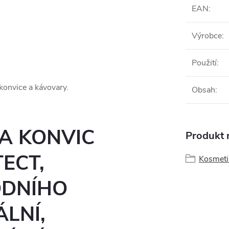
EAN
:
Výrobce
:
Použití
:
konvice a kávovary.
Obsah
:
 A KONVIC
Produkt n
ECT,
Kosmetik
ODNÍHO
LNÍ,