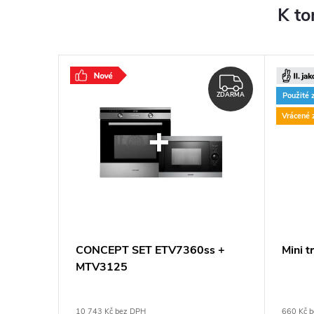
K to
ZDARMA
Použité 
ZDARMA
Vrácené 
CONCEPT SET ETV7360ss +
Mini 
MTV3125
10 743 Kč bez DPH
660 Kč 