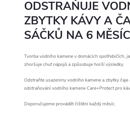
ODSTRAŇUJE VODN
ZBYTKY KÁVY A ČA
SÁČKŮ NA 6 MĚSÍ
Tvorba vodního kamene v domácích spotřebičích, ja
zhoršuje chuť nápojů a způsobuje horší výsledky.
Odstraňte usazeniny vodního kamene a zbytky čaje
odstraňování vodního kamene Care+Protect pro káv
Doporučujeme provádět čištění každý měsíc.