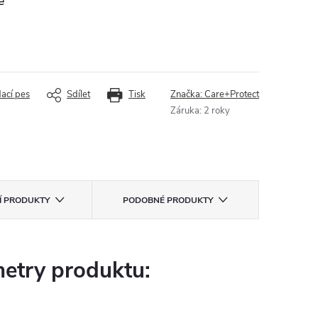
e
dací pes
Sdílet
Tisk
Značka:
Care+Protect
Záruka
:
2 roky
CÍ PRODUKTY
PODOBNÉ PRODUKTY
etry produktu: