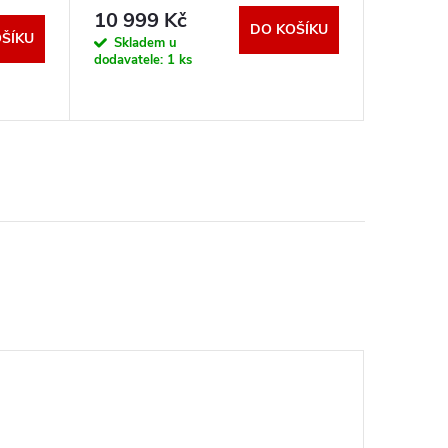
10 999 Kč
349 K
DO KOŠÍKU
ŠÍKU
Skladem u
Zboží je n
dodavatele:
1 ks
nám - ode
3 dnů