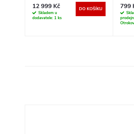
12 999 Kč
799 
DO KOŠÍKU
KOŠÍKU
Skladem u
Skl
dodavatele:
1 ks
prodej
Otrokov