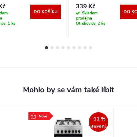
Kč
339 Kč
DO KOŠÍKU
DO KO
adem
Skladem
na
prodejna
ice:
1 ks
Otrokovice:
2 ks
–11 %
8 999 Kč