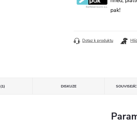
hned, plaťt
pak!
Dotaz k produktu
Hlí
(1)
DISKUZE
SOUVISEJÍ
Param