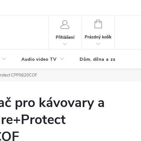
NÁKUPNÍ
KOŠÍK
Prázdný košík
Přihlášení
Audio video TV
Dům, dílna a zahrada
Protect CPP0620COF
č pro kávovary a
are+Protect
COF