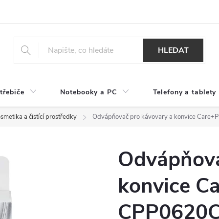
HLEDAT
třebiče
Notebooky a PC
Telefony a tablety
smetika a čistící prostředky
Odvápňovač pro kávovary a konvice Care+
Odvápňova
konvice C
CPP0620