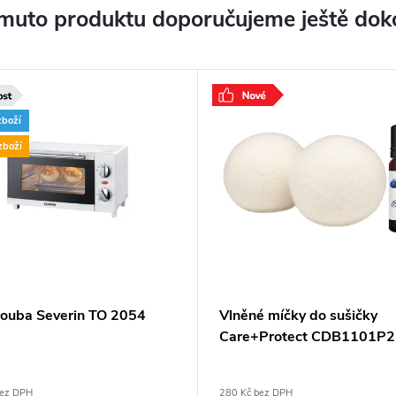
muto produktu doporučujeme ještě dok
zboží
zboží
trouba Severin TO 2054
Vlněné míčky do sušičky
Care+Protect CDB1101P2
bez DPH
280 Kč bez DPH