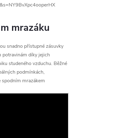
kám mrazáku
 jsou snadno přístupné zásuvky
potravinám díky jejich
úniku studeného vzduchu. Běžné
 reálných podmínkách,
e spodním mrazákem