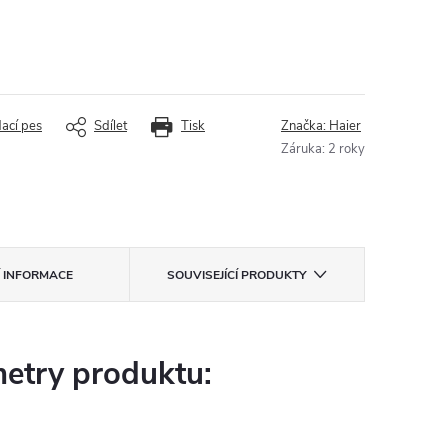
dací pes
Sdílet
Tisk
Značka:
Haier
Záruka
:
2 roky
Í INFORMACE
SOUVISEJÍCÍ PRODUKTY
etry produktu: