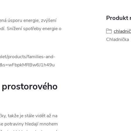
Produkt n
ená úsporu energie, zvýšení
dí. Snížení spotřeby energie o
chladničk
Chladnička
m prostorového
, takže je stále vidět až na
se potraviny hledají mnohem