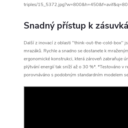
Snadný přístup k zásuv
Další z inovací z oblasti ''think-out-the-cold-box''
mrazáků. Rychle a snadno se dostanete k mraženým 
ergonomické konstrukci, která zároveň zabraňuje 
plýtvání energií tak sníží až o 30 %*. *Testováno v
porovnáváno s podobným standardním modelem s