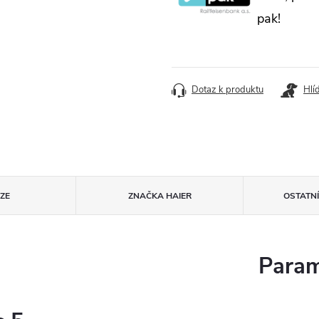
pak!
Dotaz k produktu
Hlí
ZE
ZNAČKA
HAIER
OSTATN
Param