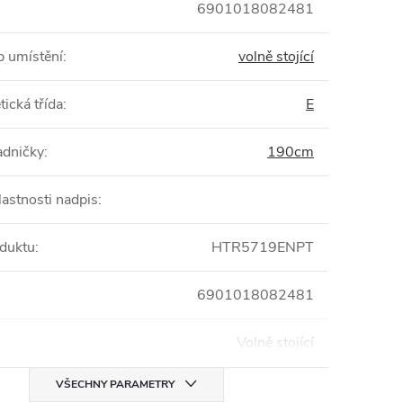
6901018082481
 umístění
:
volně stojící
tická třída
:
E
adničky
:
190cm
lastnosti nadpis
:
duktu
:
HTR5719ENPT
6901018082481
Volně stojící
VŠECHNY PARAMETRY