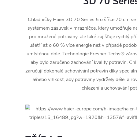
3D 70 Serie
Chladničky Haier 3D 70 Series 5 o šířce 70 cm se
systémem zásuvek v mrazničce, který umožňuje neje
pro mražené potraviny, ale také zajišťuje rychlý př
ušetří až o 60 % více energie než v případě podo
umístěnou dole. Technologie Fresher Techs® zárov
aby bylo zaručeno zachování kvality potravin. Ch
zaručují dokonalé uchovávání potravin díky speciáln
a/nebo vlhkost, aby potraviny vydržely déle, a r
chlazení a uchovávání pot