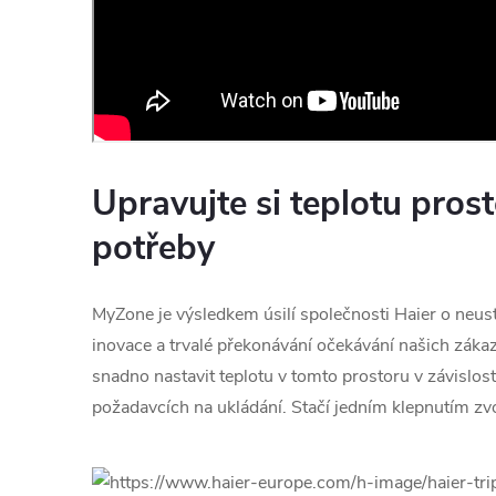
Upravujte si teplotu pros
potřeby
MyZone je výsledkem úsilí společnosti Haier o neus
inovace a trvalé překonávání očekávání našich záka
snadno nastavit teplotu v tomto prostoru v závislos
požadavcích na ukládání. Stačí jedním klepnutím zvo