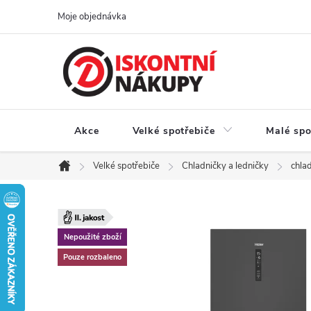
Přejít
Moje objednávka
na
obsah
Akce
Velké spotřebiče
Malé spo
Velké spotřebiče
Chladničky a ledničky
chlad
Domů
Nepoužité zboží
Pouze rozbaleno