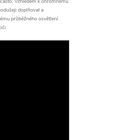
méně často. Vzhledem k ohromnému
nodušeji doplňovat a
tému průběžného osvětlení
oči.