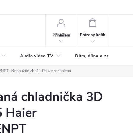
NÁKUPNÍ
KOŠÍK
Prázdný košík
Přihlášení
Audio video TV
Dům, dílna a zahrada
9ENPT
..Nepoužité zboží ..Pouze rozbaleno
ná chladnička 3D
5 Haier
ENPT