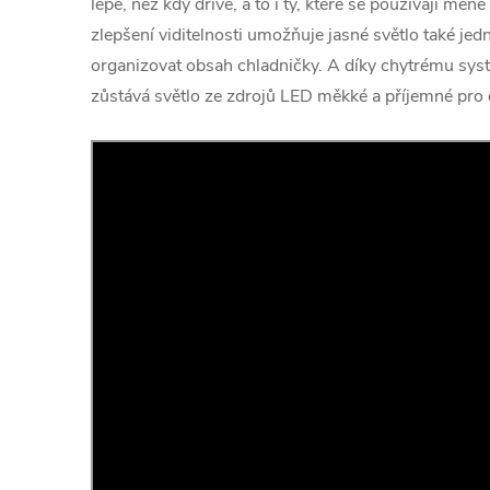
lépe, než kdy dříve, a to i ty, které se používají 
zlepšení viditelnosti umožňuje jasné světlo také jed
organizovat obsah chladničky. A díky chytrému sys
zůstává světlo ze zdrojů LED měkké a příjemné pro 