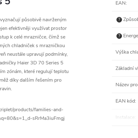
s 5
EAN
:
Způsob
 vyznačují působivě navrženým
?
n efektivněji využívat prostor
Energe
?
ístup k celé mrazničce, čímž se
bných chladniček s mrazničkou
Výška chl
eň neustále upravují podmínky,
ladničky Haier 3D 70 Series 5
Základní v
ím zónám, které regulují teplotu
ovněž díky dalším řešením pro
Název pro
ravin.
EAN kód
:
Instalace
: