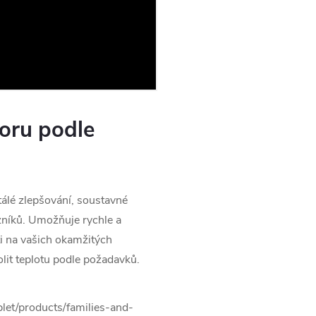
toru podle
tálé zlepšování, soustavné
zníků. Umožňuje rychle a
ti na vašich okamžitých
lit teplotu podle požadavků.