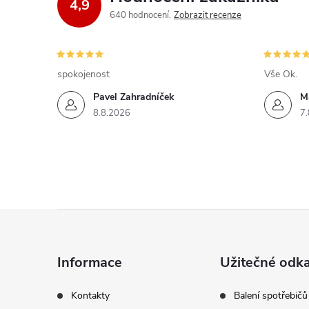
4,9
640 hodnocení
Zobrazit recenze
spokojenost
Vše Ok.
Pavel Zahradníček
M
8.8.2026
7.
Z
á
Informace
Užitečné odk
p
Kontakty
Balení spotřebičů