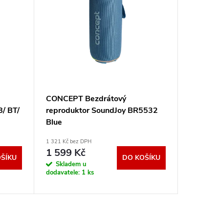
CONCEPT Bezdrátový
GENIUS
/ BT/
reproduktor SoundJoy BR5532
Bluetoo
Blue
Copilot
nabíjen
1 321 Kč bez DPH
430 Kč bez
317300
1 599 Kč
520 K
ŠÍKU
DO KOŠÍKU
Skladem u
Sklad
dodavatele:
1 ks
dodavatel