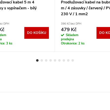
užovací kabel 5 m 4
Prodlužovací kabel na bub
y s vypínačem - bílý
m / 4 zásuvky / červený / P
230 V / 1 mm2
bez DPH
396 Kč bez DPH
Kč
479 Kč
DO KOŠÍKU
DO KO
adem
Skladem
na
prodejna
ice:
3 ks
Otrokovice:
2 ks