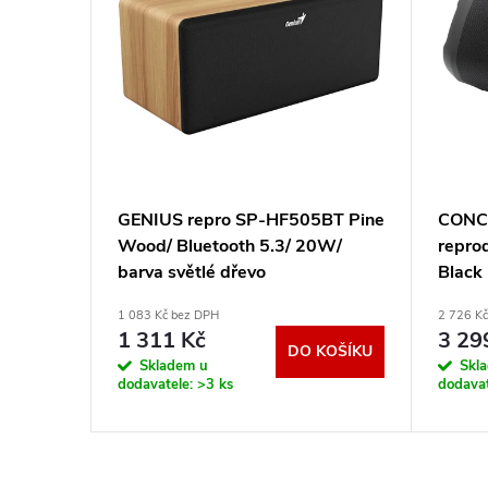
oduktor
GENIUS repro SP-HF505BT Pine
CONCE
0
Wood/ Bluetooth 5.3/ 20W/
repro
barva světlé dřevo
Black
31730056401
1 083 Kč bez DPH
2 726 K
1 311 Kč
3 29
KOŠÍKU
DO KOŠÍKU
Skladem u
Skl
dodavatele:
>3 ks
dodava