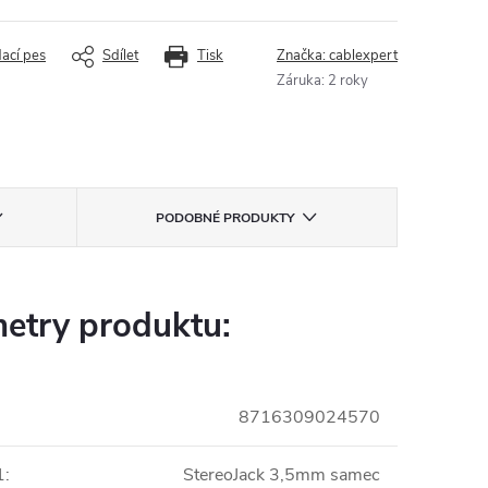
dací pes
Sdílet
Tisk
Značka:
cablexpert
Záruka
:
2 roky
PODOBNÉ PRODUKTY
etry produktu:
8716309024570
1
:
StereoJack 3,5mm samec