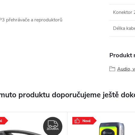
Konektor 
MP3 přehrávače a reproduktorů
Délka kab
Produkt n
Audio, v
muto produktu doporučujeme ještě dok
ZDARMA
ZDARMA