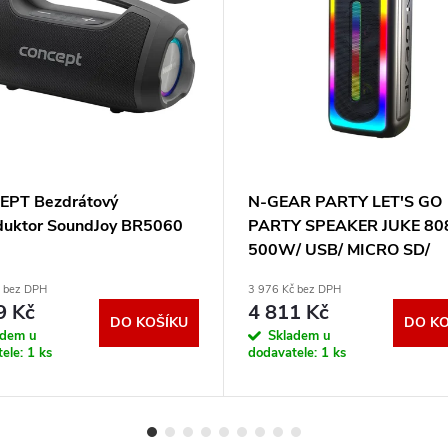
PT Bezdrátový
N-GEAR PARTY LET'S GO
duktor SoundJoy BR5060
PARTY SPEAKER JUKE 808
500W/ USB/ MICRO SD/
DO/Disco LED/ 2x MIC
č bez DPH
3 976 Kč bez DPH
LGPJUKE808
9 Kč
4 811 Kč
DO KOŠÍKU
DO KO
adem u
Skladem u
tele:
1 ks
dodavatele:
1 ks