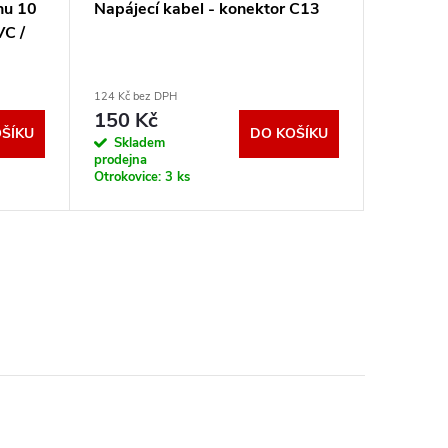
nu 10
Napájecí kabel - konektor C13
Prodluž
VC /
zásuvky 
124 Kč bez DPH
148 Kč bez
150 Kč
179 K
ŠÍKU
DO KOŠÍKU
Skladem
Sklad
prodejna
prodejna
Otrokovice:
3 ks
Otrokovic