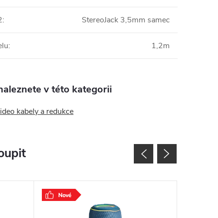
2
:
StereoJack 3,5mm samec
elu
:
1,2m
aleznete v této kategorii
ideo kabely a redukce
oupit