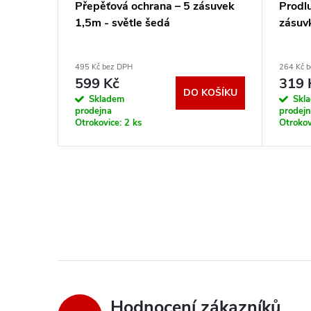
Přepěťová ochrana – 5 zásuvek
Prodl
lý
1,5m - světle šedá
zásuvk
495 Kč bez DPH
264 Kč 
599 Kč
319 
KOŠÍKU
DO KOŠÍKU
Skladem
Skl
prodejna
prodej
Otrokovice:
2 ks
Otrokov
Hodnocení zákazníků