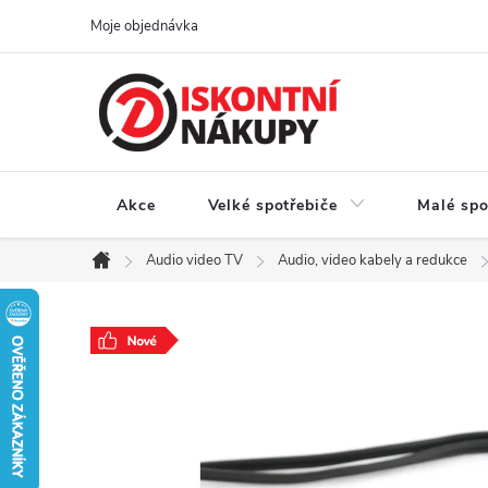
Přejít
Moje objednávka
na
obsah
Akce
Velké spotřebiče
Malé spo
Audio video TV
Audio, video kabely a redukce
Domů