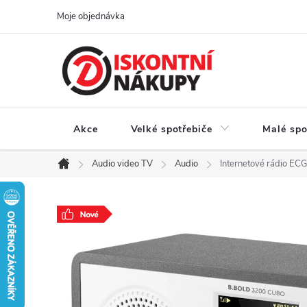
Přejít
Moje objednávka
na
obsah
Akce
Velké spotřebiče
Malé spo
Audio video TV
Audio
Internetové rádio 
Domů