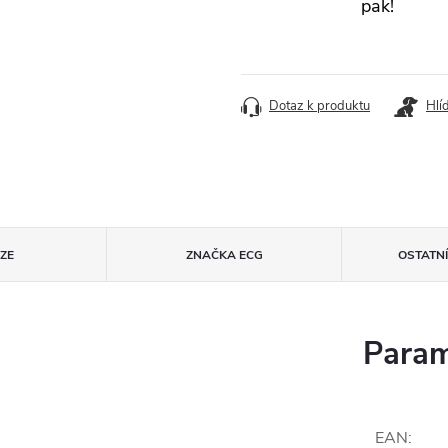
pak!
Dotaz k produktu
Hlí
ZE
ZNAČKA
ECG
OSTATN
Param
EAN
: