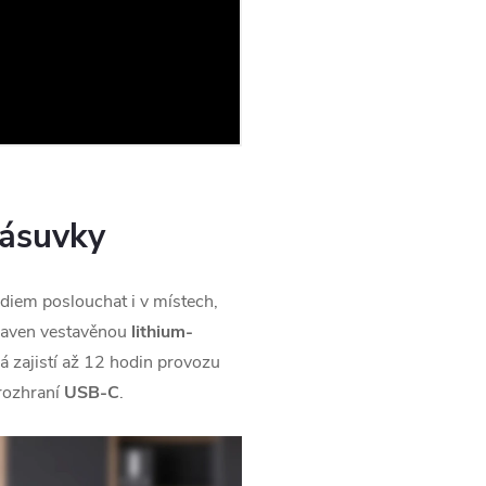
zásuvky
ádiem poslouchat i v místech,
vybaven vestavěnou
lithium-
rá zajistí až 12 hodin provozu
 rozhraní
USB-C
.