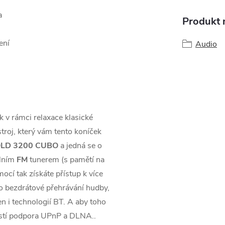
a
Produkt n
ení
Audio
k v rámci relaxace klasické
troj, který vám tento koníček
OLD 3200 CUBO
a jedná se o
álním
FM
tunerem (s pamětí na
mocí tak získáte přístup k více
ro bezdrátové přehrávání hudby,
en i technologií BT. A aby toho
istí podpora UPnP a DLNA..