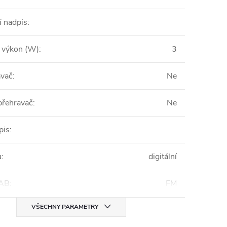
í nadpis
:
 výkon (W)
:
3
ávač
:
Ne
přehravač
:
Ne
pis
:
u
:
digitální
AB
:
FM
VŠECHNY PARAMETRY