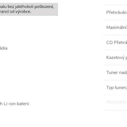
Přehráván
Maximální
CD Přehr
ádia
Kazetový 
Tuner nad
Typ tuner
FM/AM/D
Li-ion baterii