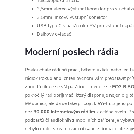
Teleskopická anténa
3,5mm stereo výstupní konektor pro sluchátk
3,5mm linkový výstupní konektor
USB typu C s napájením 5V pro vstupní napáj
Dálkový ovladač
Moderní poslech rádia
Posloucháte rádi při práci, během úklidu nebo jen ta
rádio? Pokud ano, chtěli bychom vám představit přís
zprostředkuje se vší parádou. Jmenuje se
ECG B.B
pokročilý radiopřijímač, který disponuje nejen digit
99 stanic), ale dá se také připojit k
Wi-Fi
. S jeho po
než
30 000 internetovým rádiím
z celého světa. P
podcastů či audioknih z mobilních zařízení je vybav
nebylo málo, streamování obsahu z domácí sítě zaj