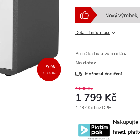
Detailní informace
Položka byla vyprodána…
Na dotaz
–9 %
Možnosti doručení
1 989 Kč
1 989 Kč
1 799 Kč
1 487 Kč bez DPH
Měrná
Nakupujte
cena:
hned, plaťt