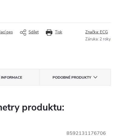
dací pes
Sdílet
Tisk
Značka:
ECG
Záruka
:
2 roky
Í INFORMACE
PODOBNÉ PRODUKTY
etry produktu:
8592131176706