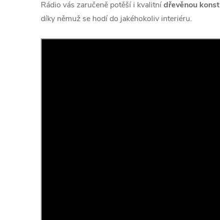
Rádio vás zaručeně potěší i kvalitní
dřevěnou konst
díky němuž se hodí do jakéhokoliv interiéru.