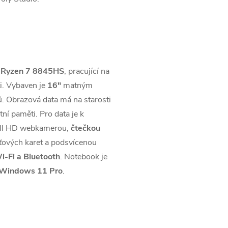
Ryzen 7 8845HS
, pracující na
i. Vybaven je
16"
matným
 Obrazová data má na starosti
ní paměti. Pro data je k
Full HD webkamerou,
čtečkou
ěťových karet a podsvícenou
i-Fi a Bluetooth
. Notebook je
Windows 11 Pro
.