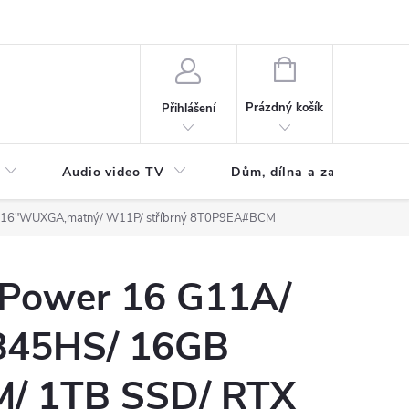
NÁKUPNÍ
KOŠÍK
Prázdný košík
Přihlášení
Audio video TV
Dům, dílna a zahrada
/ 16"WUXGA,matný/ W11P/ stříbrný 8T0P9EA#BCM
Power 16 G11A/
845HS/ 16GB
/ 1TB SSD/ RTX