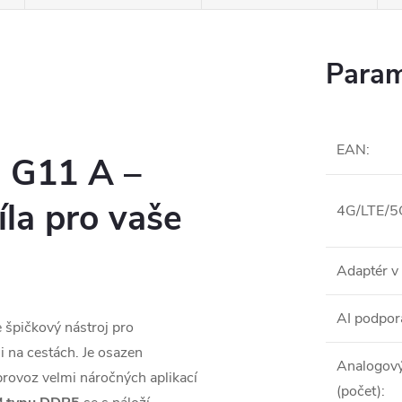
Param
EAN
:
 G11 A –
íla pro vaše
4G/LTE/5G
Adaptér v 
AI podpor
 špičkový nástroj pro
 i na cestách. Je osazen
Analogový
 provoz velmi náročných aplikací
(počet)
: