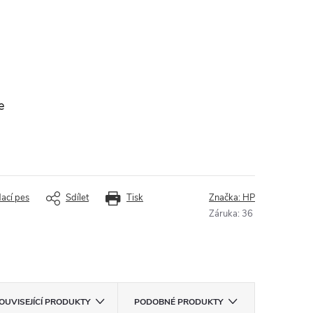
e
dací pes
Sdílet
Tisk
Značka:
HP
Záruka
:
36
OUVISEJÍCÍ PRODUKTY
PODOBNÉ PRODUKTY