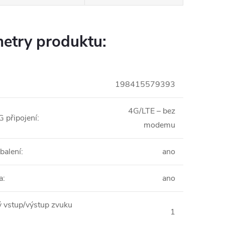
etry produktu:
198415579393
4G/LTE – bez
 připojení
:
modemu
balení
:
ano
a
:
ano
 vstup/výstup zvuku
1