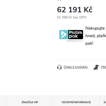
62 191 Kč
51 398 Kč bez DPH
Měrná
Nakupujte
cena:
hned, plaťt
pak!
Dotaz k produktu
Hlí
ZNAČKA
HP
OSTATNÍ INFORMACE
S