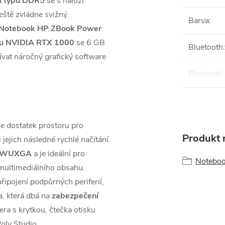
 typu DDR5
se s náloží
ště zvládne svižný
Barva
:
Notebook HP ZBook Power
tou NVIDIA RTX 1000
se 6 GB
Bluetooth
:
vat náročný grafický software
Bluetooth,
 dostatek prostoru pro
Produkt n
 jejich následné rychlé načítání.
WUXGA
a je ideální pro
Notebo
 multimediálního obsahu.
řipojení podpůrných periferií,
a, která dbá na
zabezpečení
ra s krytkou, čtečka otisku
oly Studio.