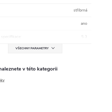
stříbrná
ano
 specifikace
:
5.3
VŠECHNY PARAMETRY
aleznete v této kategorii
oky