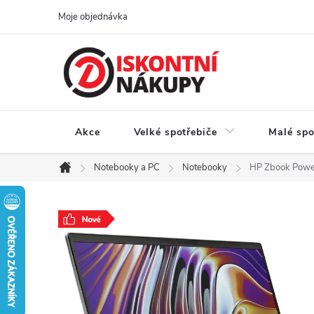
Přejít
Moje objednávka
na
obsah
Akce
Velké spotřebiče
Malé spo
Notebooky a PC
Notebooky
HP Zbook Powe
Domů