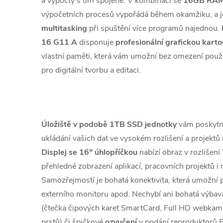
a výpočty s tím spojené. V kombinaci se
16GB RAM
výpočetních procesů vypořádá během okamžiku, a je
multitasking
při spuštění více programů najednou.
16 G11 A
disponuje
profesionální grafickou kar
vlastní paměti, která vám umožní bez omezení použí
pro digitální tvorbu a editaci.
Úložiště v podobě 1TB SSD jednotky
vám poskytne
ukládání vašich dat ve vysokém rozlišení a projektů i
Displej se 16" úhlopříčkou
nabízí obraz v rozlišení
přehledné zobrazení aplikací, pracovních projektů i
Samozřejmostí je bohatá konektivita, která umožní p
externího monitoru apod. Nechybí ani bohatá výbav
(čtečka čipových karet SmartCard, Full HD webkame
prstů) či špičkové
ozvučení
v podání reproduktorů P