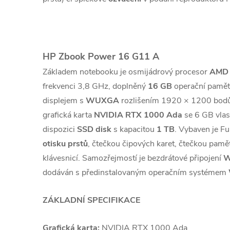
HP Zbook Power 16 G11 A
Základem notebooku je osmijádrový procesor
AMD 
frekvenci 3,8 GHz, doplněný
16 GB
operační pamět
displejem s
WUXGA
rozlišením 1920 × 1200 bodů.
grafická karta
NVIDIA RTX 1000 Ada
se 6 GB vlast
dispozici
SSD disk
s kapacitou
1 TB
. Vybaven je 
otisku prstů
, čtečkou čipových karet, čtečkou pam
klávesnicí. Samozřejmostí je bezdrátové připojení
W
dodáván s předinstalovaným operačním systémem
ZÁKLADNÍ SPECIFIKACE
Grafická karta:
NVIDIA RTX 1000 Ada