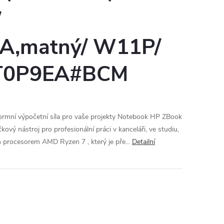
/
,matný/ W11P/
 8T0P9EA#BCM
mní výpočetní síla pro vaše projekty Notebook HP ZBook
vý nástroj pro profesionální práci v kanceláři, ve studiu,
n procesorem AMD Ryzen 7 , který je pře...
Detailní