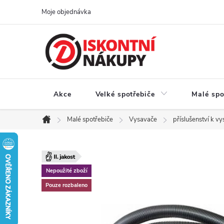
Přejít
Moje objednávka
na
obsah
Akce
Velké spotřebiče
Malé spo
Malé spotřebiče
Vysavače
příslušenství k v
Domů
Nepoužité zboží
Pouze rozbaleno