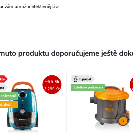
ce
vám umožní efektivnější a
muto produktu doporučujeme ještě dok
–55 %
Estetické poškození
3 299 Kč
é poškození
né zboží