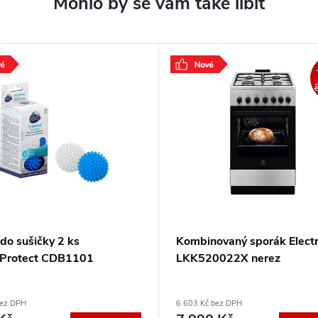
do sušičky 2 ks
Kombinovaný sporák Electr
Protect CDB1101
LKK520022X nerez
bez DPH
6 603 Kč bez DPH