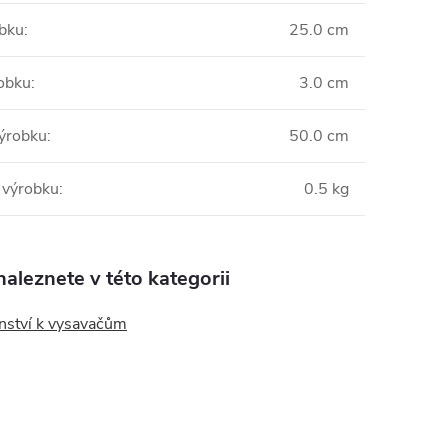
obku
:
25.0 cm
obku
:
3.0 cm
ýrobku
:
50.0 cm
 výrobku
:
0.5 kg
aleznete v této kategorii
enství k vysavačům