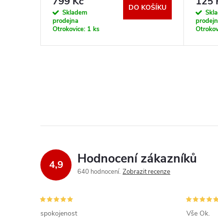
799 Kč
125 
KOŠÍKU
DO KOŠÍKU
Skladem
Skl
prodejna
prodej
Otrokovice:
1 ks
Otrokov
Hodnocení zákazníků
4,9
640 hodnocení
Zobrazit recenze
spokojenost
Vše Ok.