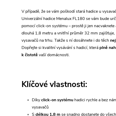
V případě, že se vám poškodí stará hadice u vysavač
Univerzální hadice Menalux FL180 se vám bude urči
pomocí click-on systému – prostě ji jen nacvaknete
dlouhá 1,8 metru a vnitřní průměr 32 mm zajišťuje, 
vysavačů na trhu. Takže s ní dosáhnete i do těch
nej
Dopřejte si kvalitní vysávání s hadicí, která
plně nah
k čistotě
vaší domácnosti.
Klíčové vlastnosti:
Díky
click-on systému
hadici rychle a bez nám
vysavačů
S
délkou 1,8 m
se snadno dostanete do všech 