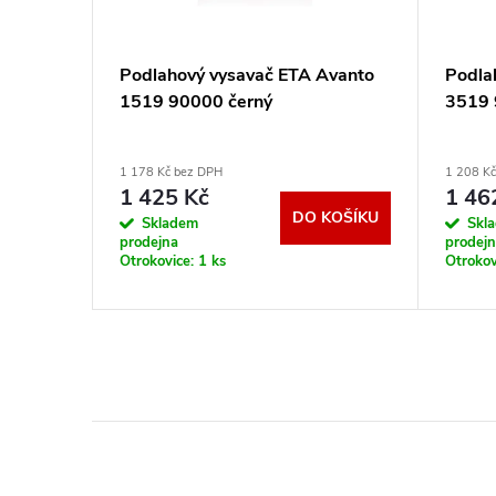
i Mi
Podlahový vysavač ETA Avanto
Podla
ial bílý
1519 90000 černý
3519 
1 178 Kč bez DPH
1 208 K
1 425 Kč
1 46
KOŠÍKU
DO KOŠÍKU
Skladem
Skl
prodejna
prodej
Otrokovice:
1 ks
Otrokov