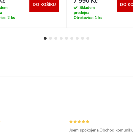
Kč
7 990 Kč
DO KOŠÍKU
DO KO
adem
Skladem
na
prodejna
ice:
2 ks
Otrokovice:
1 ks
Jsem spokojená.Obchod komunikuj