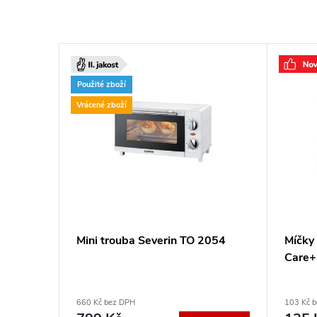
ZDARMA
Použité zboží
ZDARMA
Vrácené zboží
bc +
Mini trouba Severin TO 2054
Míčky 
Care+
660 Kč bez DPH
103 Kč 