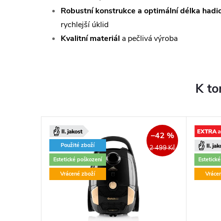
Robustní konstrukce a optimální délka hadi
rychlejší úklid
Kvalitní materiál
a pečlivá výroba
K to
–46 %
–42 %
Použité zboží
3 990 Kč
2 499 Kč
Estetické poškození
Estetick
Vrácené zboží
Vráce