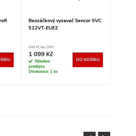
ofi
Bezsáčkový vysavač Sencor SVC
Multifun
512VT-EUE2
EliteCo
908 Kč bez DPH
1 562 Kč b
1 099 Kč
1 890
ŠÍKU
DO KOŠÍKU
Skladem
Sklad
prodejna
prodejna
Otrokovice:
1 ks
Otrokovic