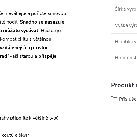
Šířka výr
e, neváhejte a pořiďte si novou.
tě hodit.
Snadno se nasazuje
Výška výr
 a
můžete vysávat
. Hadice je
kompatibilitu s většinou
Hloubka v
vzdálenějších prostor
.
radí
vaši starou a
přispěje
Hmotnost
Produkt n
Přísluš
ahy připojíte k většině typů
koutů a škvír