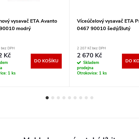
hový vysavač ETA Avanto
Víceúčelový vysavač ETA Pr
90010 modrý
0467 90010 šedý/žlutý
č bez DPH
2 207 Kč bez DPH
2 Kč
2 670 Kč
DO KOŠÍKU
DO KO
adem
Skladem
na
prodejna
ice:
1 ks
Otrokovice:
1 ks