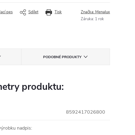
dací pes
Sdílet
Tisk
Značka:
Menalux
Záruka
:
1 rok
PODOBNÉ PRODUKTY
etry produktu:
8592417026800
ýrobku nadpis
: