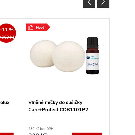
–11 %
8 999 Kč
olux
Vlněné míčky do sušičky
Elektric
Care+Protect CDB1101P2
VIGAN 
280 Kč bez DPH
2 257 Kč b