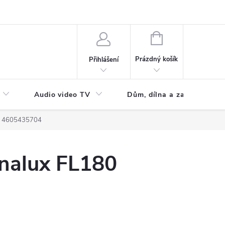
NÁKUPNÍ
KOŠÍK
Prázdný košík
Přihlášení
Audio video TV
Dům, dílna a zahrada
eno 4605435704
nalux FL180