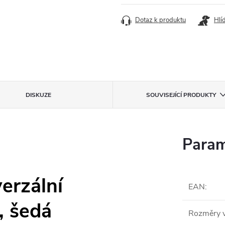
Dotaz k produktu
Hlí
DISKUZE
SOUVISEJÍCÍ PRODUKTY
Param
erzální
EAN
:
, šedá
Rozměry v