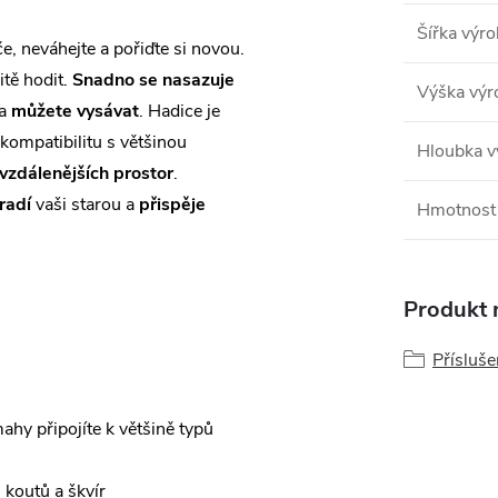
Šířka výr
e, neváhejte a pořiďte si novou.
tě hodit.
Snadno se nasazuje
Výška výr
 a
můžete vysávat
. Hadice je
kompatibilitu s většinou
Hloubka v
vzdálenějších prostor
.
radí
vaši starou a
přispěje
Hmotnost
Produkt n
Přísluš
ahy připojíte k většině typů
koutů a škvír