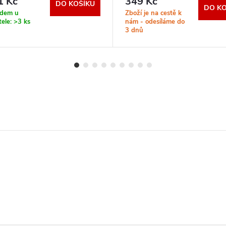
1 Kč
349 Kč
DO KOŠÍKU
DO KO
adem u
Zboží je na cestě k
tele:
>3 ks
nám - odesíláme do
3 dnů