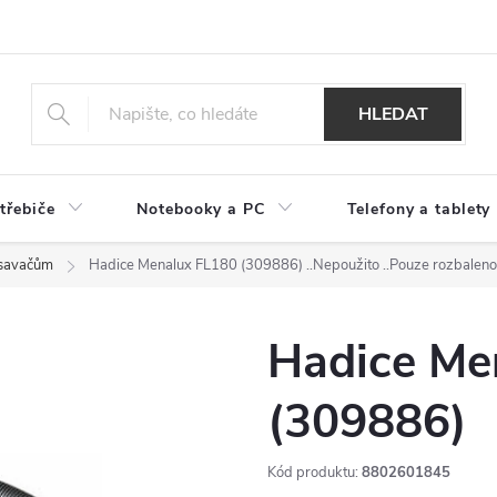
HLEDAT
třebiče
Notebooky a PC
Telefony a tablety
ysavačům
Hadice Menalux FL180 (309886)
..Nepoužito ..Pouze rozbal
Hadice Me
(309886)
Kód produktu:
8802601845