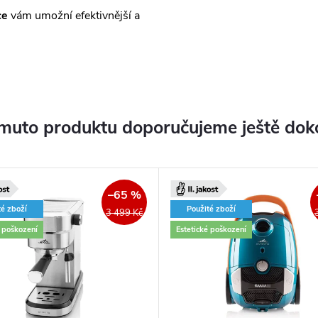
ce
vám umožní efektivnější a
muto produktu doporučujeme ještě dok
–65 %
té zboží
Použité zboží
3 499 Kč
é poškození
Estetické poškození