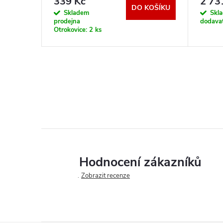
339 Kč
2 73
KOŠÍKU
DO KOŠÍKU
Skladem
Skl
prodejna
dodava
Otrokovice:
2 ks
Hodnocení zákazníků
Zobrazit recenze