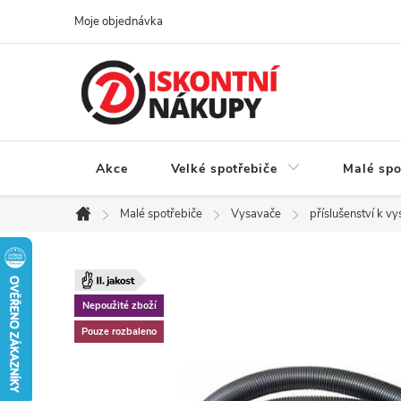
Přejít
Moje objednávka
na
obsah
Akce
Velké spotřebiče
Malé spo
Malé spotřebiče
Vysavače
příslušenství k v
Domů
Nepoužité zboží
Pouze rozbaleno