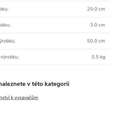
obku
:
25.0 cm
obku
:
3.0 cm
ýrobku
:
50.0 cm
 výrobku
:
0.5 kg
aleznete v této kategorii
enství k vysavačům