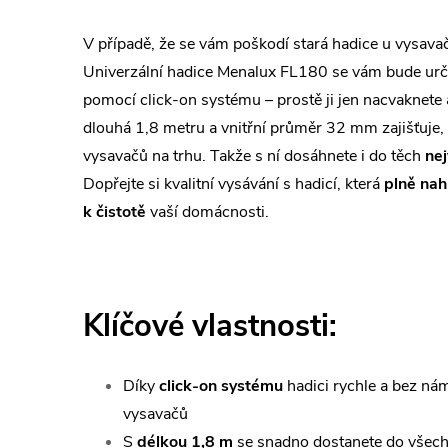
V případě, že se vám poškodí stará hadice u vysavač
Univerzální hadice Menalux FL180 se vám bude urči
pomocí click-on systému – prostě ji jen nacvaknete
dlouhá 1,8 metru a vnitřní průměr 32 mm zajišťuje, 
vysavačů na trhu. Takže s ní dosáhnete i do těch
nej
Dopřejte si kvalitní vysávání s hadicí, která
plně nah
k čistotě
vaší domácnosti.
Klíčové vlastnosti:
Díky
click-on systému
hadici rychle a bez nám
vysavačů
S
délkou 1,8 m
se snadno dostanete do všech 