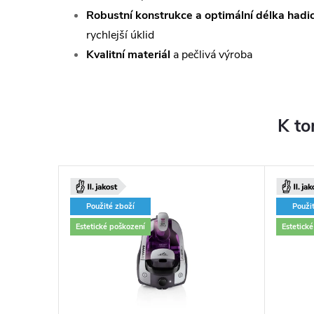
Robustní konstrukce a optimální délka hadi
rychlejší úklid
Kvalitní materiál
a pečlivá výroba
K to
–43 %
Použité zboží
Použi
2 899 Kč
Estetické poškození
Estetick