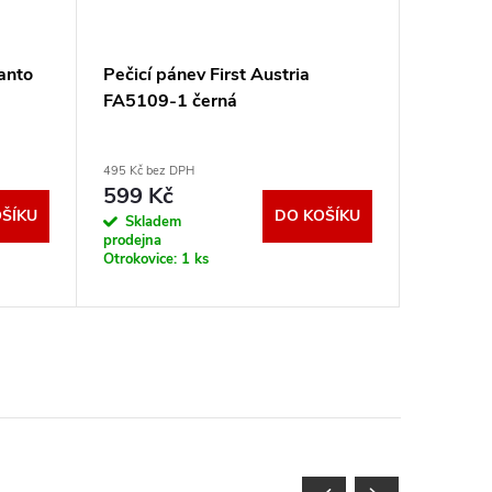
anto
Pečicí pánev First Austria
Osobní 
FA5109-1 černá
PEP95
495 Kč bez DPH
211 Kč bez
599 Kč
255 K
ŠÍKU
DO KOŠÍKU
Skladem
Sklad
prodejna
prodejna
Otrokovice:
1 ks
Otrokovic