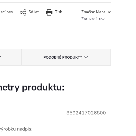
dací pes
Sdílet
Tisk
Značka:
Menalux
Záruka
:
1 rok
PODOBNÉ PRODUKTY
etry produktu:
8592417026800
ýrobku nadpis
: