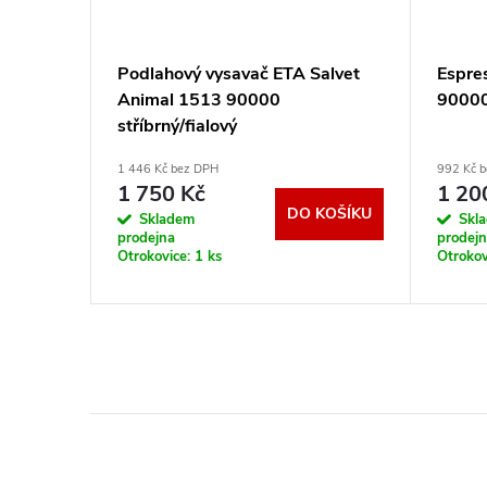
Avanto
Podlahový vysavač ETA Salvet
Espre
Animal 1513 90000
90000
stříbrný/fialový
1 446 Kč bez DPH
992 Kč 
1 750 Kč
1 20
KOŠÍKU
DO KOŠÍKU
Skladem
Skl
prodejna
prodej
Otrokovice:
1 ks
Otrokov