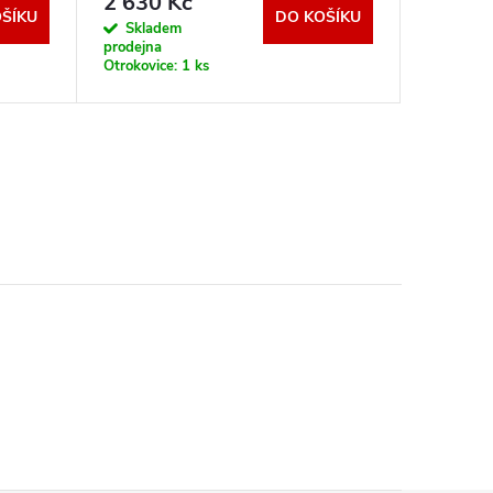
2 630 Kč
7 990
ŠÍKU
DO KOŠÍKU
Skladem
Sklad
prodejna
prodejna
Otrokovice:
1 ks
Otrokovic