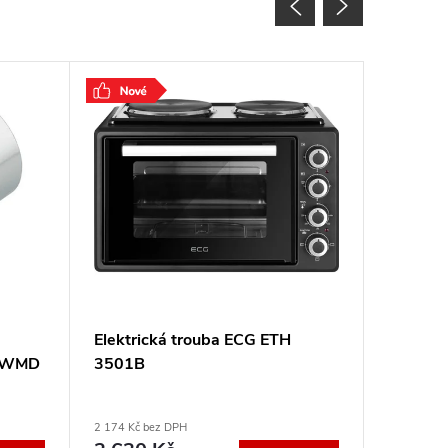
Elektrická trouba ECG ETH
Kombino
t WMD
3501B
LKK520
2 174 Kč bez DPH
6 603 Kč b