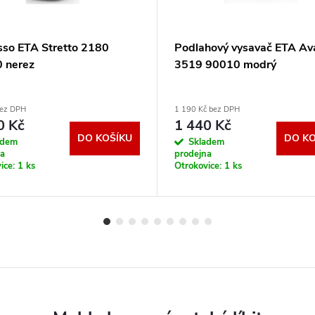
sso ETA Stretto 2180
Podlahový vysavač ETA Av
 nerez
3519 90010 modrý
bez DPH
1 190 Kč bez DPH
0 Kč
1 440 Kč
DO KOŠÍKU
DO KO
adem
Skladem
na
prodejna
ice:
1 ks
Otrokovice:
1 ks