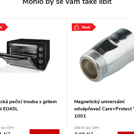
ická pečicí trouba s grilem
Magnetický universální
N EO45L
odvápňovač Care+Protec
1001
č bez DPH
288 Kč bez DPH