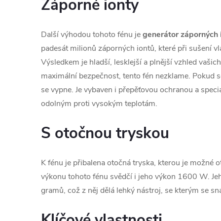
Záporné ionty
Další výhodou tohoto fénu je
generátor záporných 
padesát milionů záporných iontů, které při sušení vla
Výsledkem je hladší, lesklejší a plnější vzhled vašich
maximální bezpečnost, tento fén nezklame. Pokud se
se vypne. Je vybaven i přepěťovou ochranou a spec
odolným proti vysokým teplotám.
S otočnou tryskou
K fénu je přibalena otočná tryska, kterou je možné 
výkonu tohoto fénu svědčí i jeho výkon 1600 W. Je
gramů, což z něj dělá lehký nástroj, se kterým se s
Klíčové vlastnosti