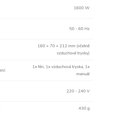
1600 W
50 - 60 Hz
160 × 70 × 212 mm (včetně
vzduchové trysky)
1x fén, 1x vzduchová tryska, 1x
ení
:
manuál
220 - 240 V
:
430 g