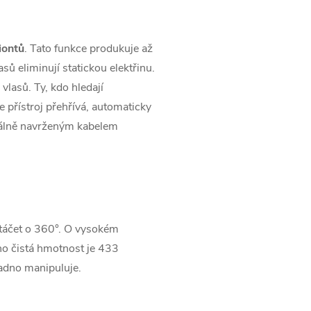
iontů
. Tato funkce produkuje až
sů eliminují statickou elektřinu.
 vlasů. Ty, kdo hledají
 přístroj přehřívá, automaticky
iálně navrženým kabelem
otáčet o 360°. O vysokém
ho čistá hmotnost je 433
nadno manipuluje.