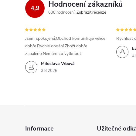
Hodnocení zákazníků
4,9
638 hodnocení
Zobrazit recenze
Jsem spokojená.Obchod komunikuje velice
Rychlost 
dobře.Rychlé dodání.Zboží dobře
E
zabaleno.Nemám co vytknout.
3.
Miloslava Vrbová
3.8.2026
Z
á
Informace
Užitečné odk