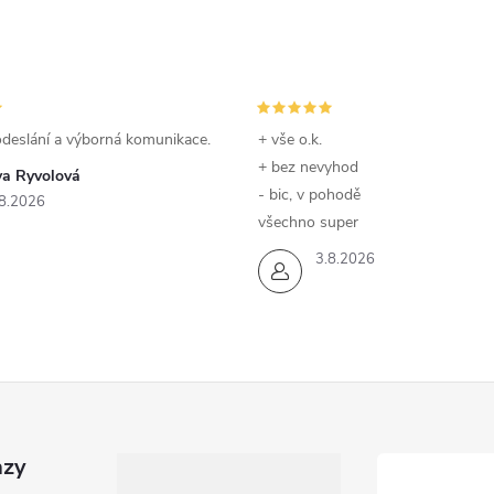
odeslání a výborná komunikace.
+ vše o.k.
+ bez nevyhod
va Ryvolová
- bic, v pohodě
8.2026
všechno super
3.8.2026
azy