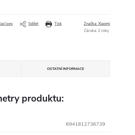
dací pes
Sdílet
Tisk
Značka:
Xiaomi
Záruka
:
2 roky
OSTATNÍ INFORMACE
etry produktu:
6941812736739