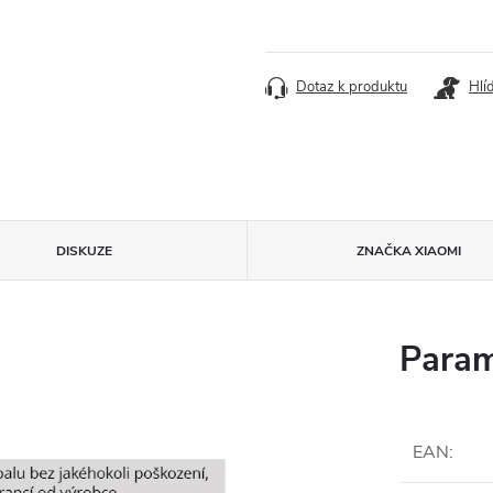
Dotaz k produktu
Hlí
DISKUZE
ZNAČKA
XIAOMI
Param
EAN
: