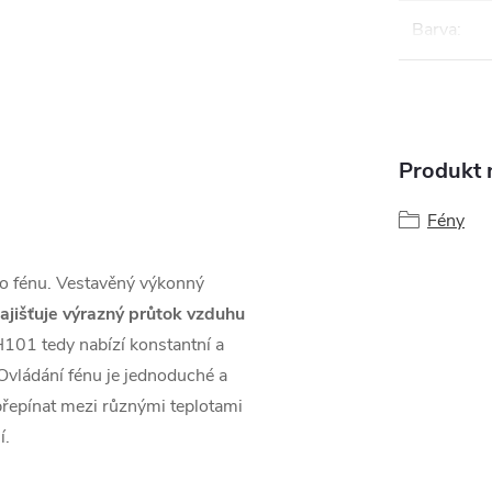
Barva
:
Produkt n
Fény
o fénu. Vestavěný výkonný
ajišťuje výrazný průtok vzduhu
101 tedy nabízí konstantní a
 Ovládání fénu je jednoduché a
o přepínat mezi různými teplotami
í.