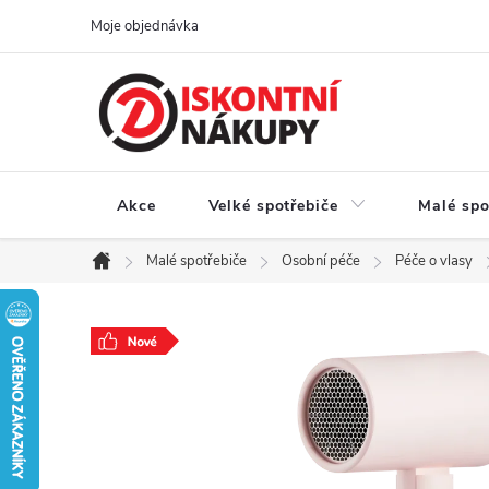
Přejít
Moje objednávka
na
obsah
Akce
Velké spotřebiče
Malé spo
Malé spotřebiče
Osobní péče
Péče o vlasy
Domů