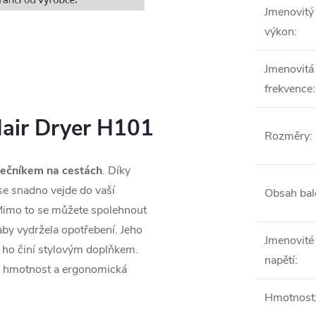
Jmenovitý
výkon
:
Jmenovitá
frekvence
:
air Dryer H101
Rozměry
:
olečníkem na cestách
. Díky
 snadno vejde do vaší
Obsah bal
 Mimo to se můžete spolehnout
aby vydržela opotřebení. Jeho
Jmenovité
 ho činí stylovým doplňkem.
napětí
:
ká hmotnost a ergonomická
Hmotnost