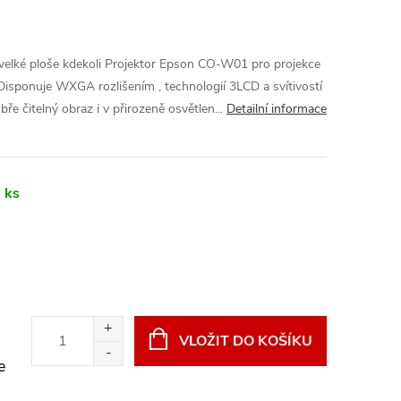
elké ploše kdekoli Projektor Epson CO-W01 pro projekce
 Disponuje WXGA rozlišením , technologií 3LCD a svítivostí
e čitelný obraz i v přirozeně osvětlen...
Detailní informace
 ks
VLOŽIT DO KOŠÍKU
e