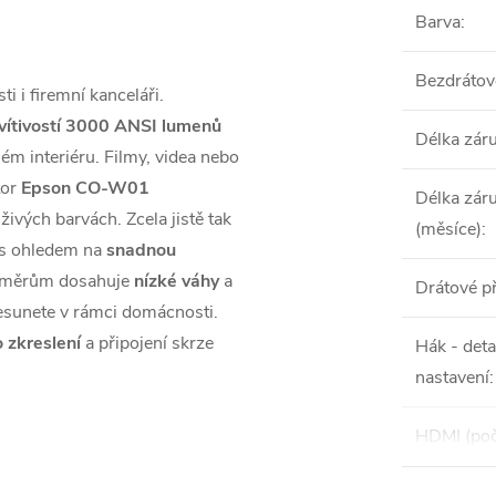
Barva
:
Bezdrátové
i i firemní kanceláři.
vítivostí 3000 ANSI lumenů
Délka zár
ném interiéru. Filmy, videa nebo
tor
Epson CO-W01
Délka zár
živých barvách. Zcela jistě tak
(měsíce)
:
n s ohledem na
snadnou
změrům dosahuje
nízké váhy
a
Drátové př
esunete v rámci domácnosti.
 zkreslení
a připojení skrze
Hák - deta
nastavení
:
HDMI (poč