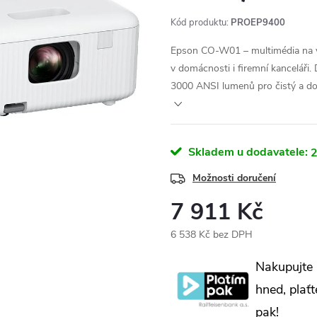
Kód produktu:
PROEP9400
Epson CO-W01 – multimédia na v
v domácnosti i firemní kanceláři.
3000 ANSI lumenů pro čistý a dobř
Skladem u dodavatele:
2
Možnosti doručení
7 911 Kč
6 538 Kč bez DPH
Měrná
Nakupujte
cena:
hned, plaťt
pak!