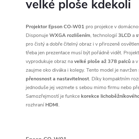
velké ploše kdekoli
Projektor Epson CO-W01
pro projekce v domácnost
Disponuje
WXGA rozlišením
, technologií
3LCD
a
s
pro čistý a dobře čitelný obraz i v přirozeně osvětle
třeba jen prezentace musí být pořádně vidět. Projek
vyprodukuje obraz na
velké ploše až 378 palců
a v 
zaujme oko diváka i kolegy. Tento model je navrže
přenosnost a nastavitelnost
. Díky kompaktním ro
jednoduše jej vezmete s sebou mimo firmu nebo př
Samozřejmostí je funkce
korekce lichoběžníkového
rozhraní
HDMI
.