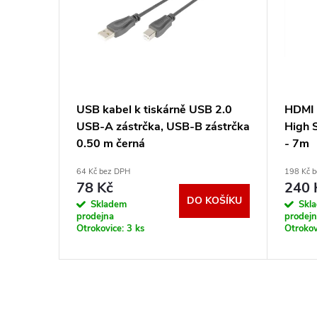
le,
USB kabel k tiskárně USB 2.0
HDMI
, modrý
USB-A zástrčka, USB-B zástrčka
High 
0.50 m černá
- 7m
64 Kč bez DPH
198 Kč 
78 Kč
240 
KOŠÍKU
DO KOŠÍKU
Skladem
Skl
prodejna
prodej
Otrokovice:
3 ks
Otrokov