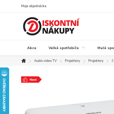
Přejít
Moje objednávka
na
obsah
Akce
Velké spotřebiče
Malé spo
Audio video TV
Projektory
Projektory
E
Domů