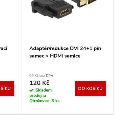
ací
Adaptér/redukce DVI 24+1 pin
Kabel S
samec > HDMI samice
samec p
(cinch)
99 Kč bez DPH
107 Kč bez
120 Kč
130 K
ŠÍKU
DO KOŠÍKU
Skladem
Sklad
prodejna
prodejna
Otrokovice:
3 ks
Otrokovic