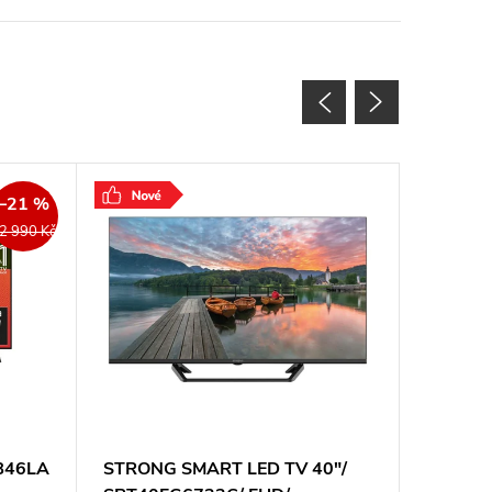
–21 %
2 990 Kč
5B46LA
STRONG SMART LED TV 40"/
STRONG