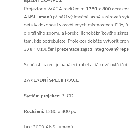
Epson CO-W01
Projektor s WXGA rozlišením
1280 x 800
obrazový
ANSI lumenů
přináší výjimečně jasný a zároveň syt
detaily dokonce i v osvětlených místnostech. Díky 
digitálního zoomu a korekci lichoběžníkového zkres
tam, kde potřebujete. Projektor dokáže vytvořit pro
378"
. Ozvučení prezentace zajistí
integrovaný rep
Součastí balení je napájecí kabel a dálkové ovládání 
ZÁKLADNÍ SPECIFIKACE
Systém projekce:
3LCD
Rozlišení:
1280 x 800 px
Jas:
3000 ANSI lumenů