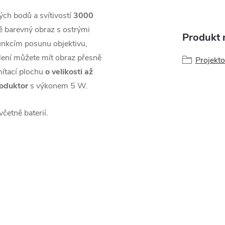
ch bodů a svítivostí
3000
ě barevný obraz s ostrými
Produkt n
funkcím posunu objektivu,
lení můžete mít obraz přesně
Projekto
mítací plochu
o velikosti až
roduktor
s výkonem 5 W.
včetně baterií.