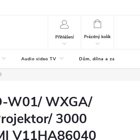
NÁKUPNÍ
KOŠÍK
Prázdný košík
Přihlášení
Audio video TV
Dům, dílna a zahrada
0
O-W01/ WXGA/
rojektor/ 3000
MI V11HA86040