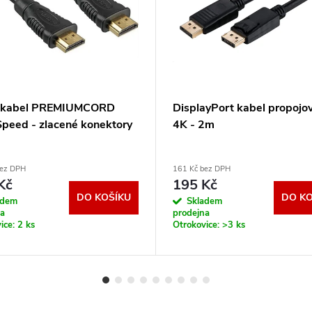
 kabel PREMIUMCORD
DisplayPort kabel propojov
Speed - zlacené konektory
4K - 2m
bez DPH
161 Kč bez DPH
Kč
195 Kč
DO KOŠÍKU
DO KO
adem
Skladem
na
prodejna
ice:
2 ks
Otrokovice:
>3 ks