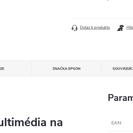
Dotaz k produktu
Hlí
ZE
ZNAČKA
EPSON
SOUVISEJÍ
Param
ltimédia na
EAN
: