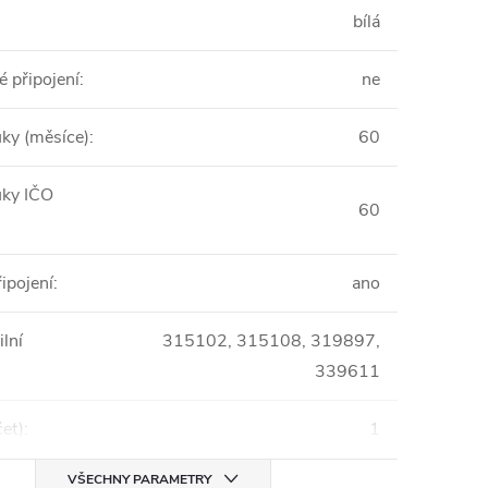
bílá
 připojení
:
ne
uky (měsíce)
:
60
uky IČO
60
ipojení
:
ano
ilní
315102, 315108, 319897,
339611
et)
:
1
VŠECHNY PARAMETRY