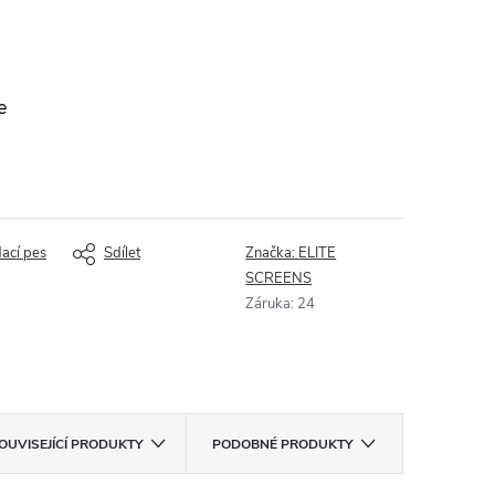
e
dací pes
Sdílet
Značka:
ELITE
SCREENS
Záruka
:
24
OUVISEJÍCÍ PRODUKTY
PODOBNÉ PRODUKTY