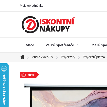
Přejít
Moje objednávka
na
obsah
Akce
Velké spotřebiče
Malé spo
Audio video TV
Projektory
Projekční plátna
Domů