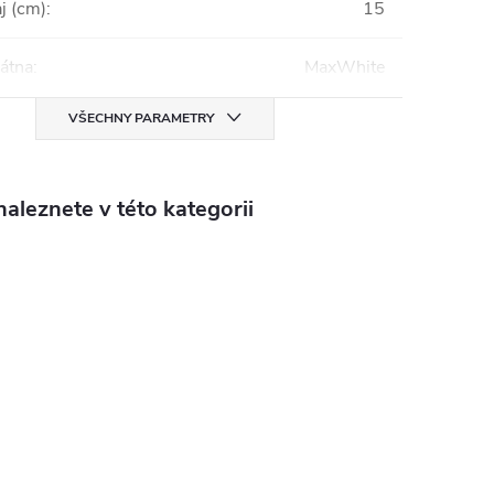
j (cm)
:
15
látna
:
MaxWhite
VŠECHNY PARAMETRY
aleznete v této kategorii