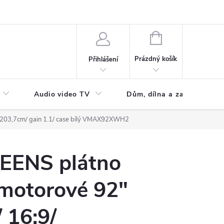
NÁKUPNÍ
KOŠÍK
Prázdný košík
Přihlášení
Audio video TV
Dům, dílna a zahrada
6×203,7cm/ gain 1.1/ case bílý VMAX92XWH2
EENS plátno
 motorové 92"
 16:9/