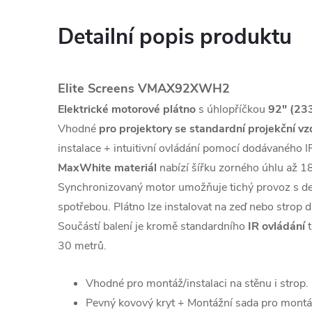
Detailní popis produktu
Elite Screens VMAX92XWH2
Elektrické motorové plátno
s úhlopříčkou
92" (23
Vhodné
pro projektory se standardní projekční vz
instalace + intuitivní ovládání pomocí dodávaného I
MaxWhite materiál
nabízí šířku zorného úhlu až 18
Synchronizovaný motor umožňuje tichý provoz s del
spotřebou. Plátno lze instalovat na zeď nebo strop 
Součástí balení je kromě standardního
IR ovládání
t
30 metrů.
Vhodné pro montáž/instalaci na stěnu i strop.
Pevný kovový kryt + Montážní sada pro montá