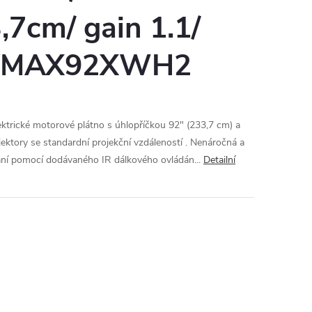
7cm/ gain 1.1/
ý VMAX92XWH2
rické motorové plátno s úhlopříčkou 92" (233,7 cm) a
ektory se standardní projekční vzdáleností . Nenáročná a
ádání pomocí dodávaného IR dálkového ovládán...
Detailní