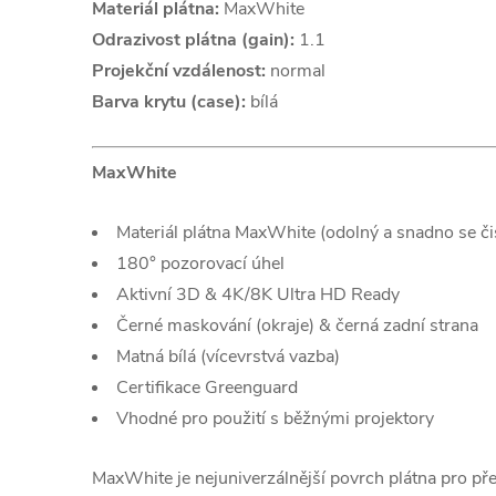
Materiál plátna:
MaxWhite
Odrazivost plátna (gain):
1.1
Projekční vzdálenost:
normal
Barva krytu (case):
bílá
MaxWhite
Materiál plátna MaxWhite (odolný a snadno se čis
180° pozorovací úhel
Aktivní 3D & 4K/8K Ultra HD Ready
Černé maskování (okraje) & černá zadní strana
Matná bílá (vícevrstvá vazba)
Certifikace Greenguard
Vhodné pro použití s běžnými projektory
MaxWhite je nejuniverzálnější povrch plátna pro pře