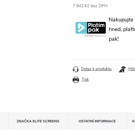
7 943 Kč bez DPH
Měrná
Nakupujte
cena:
hned, plaťt
pak!
Dotaz k produktu
Hlí
Tisk
ZNAČKA
ELITE SCREENS
OSTATNÍ INFORMACE
S