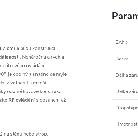
Param
EAN
:
3,7 cm)
a bílou konstrukcí.
dáleností
. Nenáročná a rychlá
Barva
:
R dálkového ovládání.
0°, je odolný a snadno se myje.
Délka zár
ší životností a menší
díky odolné kovové konstrukci.
Délka zár
aké
RF ovládání
s dosahem až
Dropshipm
Hmotnost 
ž na stěnu nebo strop.