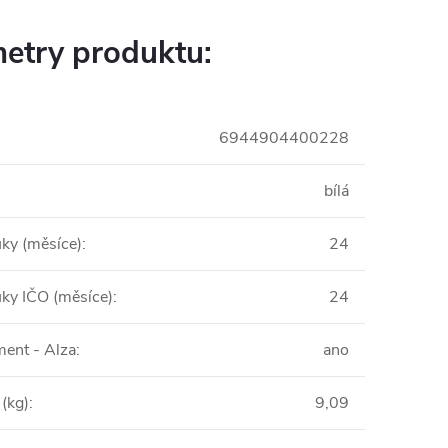
etry produktu:
6944904400228
bílá
uky (měsíce)
:
24
uky IČO (měsíce)
:
24
ent - Alza
:
ano
(kg)
:
9,09