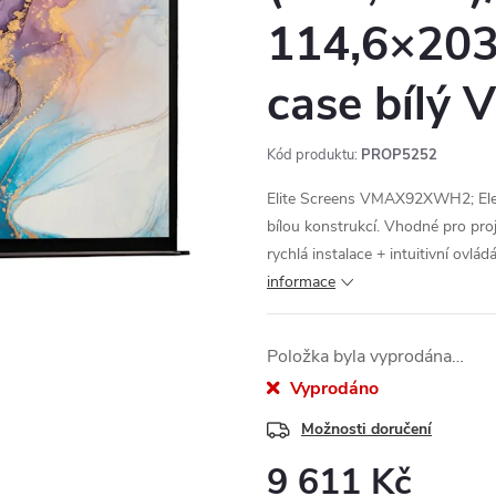
114,6×203,
case bíl
Kód produktu:
PROP5252
Elite Screens VMAX92XWH2; Elekt
bílou konstrukcí. Vhodné pro proj
rychlá instalace + intuitivní ovl
informace
Položka byla vyprodána…
Vyprodáno
Možnosti doručení
9 611 Kč