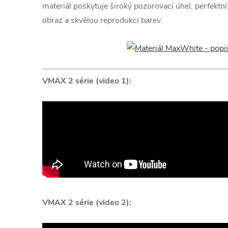
materiál poskytuje široký pozorovací úhel, perfektn
obraz a skvělou reprodukci barev.
VMAX 2 série (video 1):
VMAX 2 série (video 2):