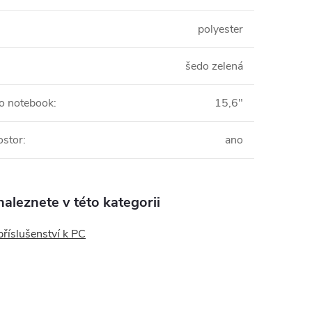
polyester
šedo zelená
o notebook
:
15,6"
ostor
:
ano
aleznete v této kategorii
příslušenství k PC