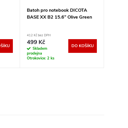
Batoh pro notebook DICOTA
Brašna
BASE XX B2 15.6” Olive Green
Modecom
černá
412 Kč bez DPH
330 Kč bez
499 Kč
399 K
ŠÍKU
DO KOŠÍKU
Skladem
Sklad
prodejna
prodejna
Otrokovice:
2 ks
Otrokovic