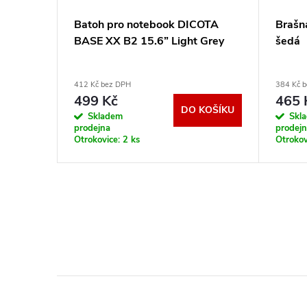
6"
Batoh pro notebook DICOTA
Brašn
BASE XX B2 15.6” Light Grey
šedá
412 Kč bez DPH
384 Kč 
499 Kč
465 
KOŠÍKU
DO KOŠÍKU
Skladem
Skl
prodejna
prodej
Otrokovice:
2 ks
Otrokov