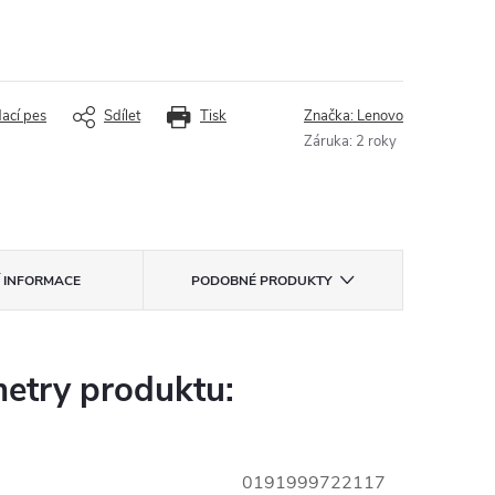
dací pes
Sdílet
Tisk
Značka:
Lenovo
Záruka
:
2 roky
Í INFORMACE
PODOBNÉ PRODUKTY
etry produktu:
0191999722117