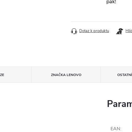
pak!
Dotaz k produktu
Hlí
ZE
ZNAČKA
LENOVO
OSTATN
Param
EAN
: