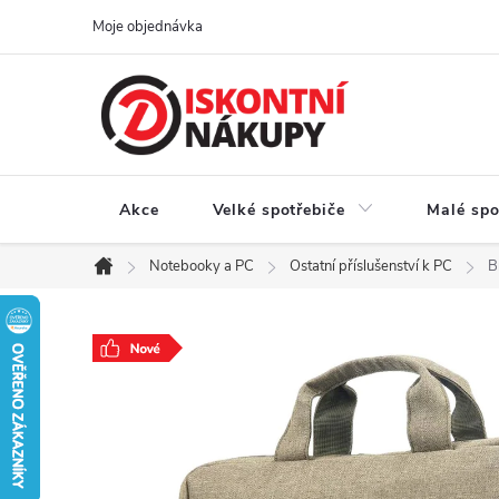
Přejít
Moje objednávka
na
obsah
Akce
Velké spotřebiče
Malé spo
Notebooky a PC
Ostatní příslušenství k PC
B
Domů