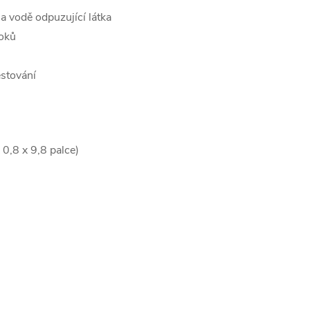
a vodě odpuzující látka
ooků
estování
0,8 x 9,8 palce)