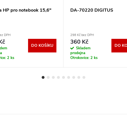
a HP pro notebook 15,6"
DA-70220 DIGITUS
bez DPH
298 Kč bez DPH
Kč
360 Kč
DO KOŠÍKU
DO KO
adem
Skladem
na
prodejna
ice:
2 ks
Otrokovice:
2 ks