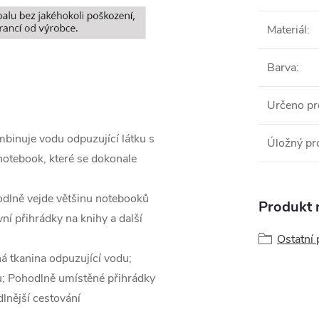
Materiál
:
Barva
:
Určeno pr
inuje vodu odpuzující látku s
Úložný pr
notebook, které se dokonale
odlně vejde většinu notebooků
Produkt n
ní přihrádky na knihy a další
Ostatní 
ná tkanina odpuzující vodu;
ů; Pohodlně umístěné přihrádky
lnější cestování