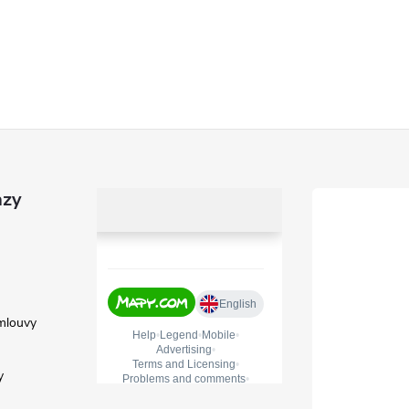
azy
mlouvy
y