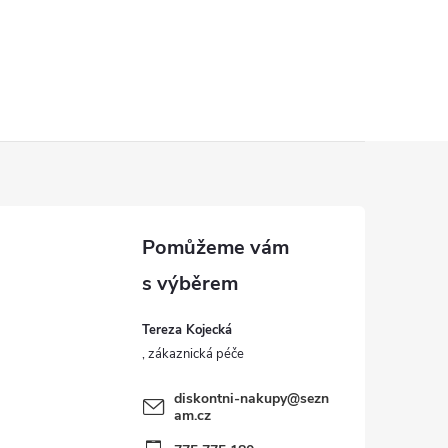
Tereza Kojecká
diskontni-nakupy
@
sezn
am.cz