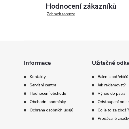
Hodnocení zákazníků
Zobrazit recenze
Z
á
Informace
Užitečné odk
p
Kontakty
Balení spotřebičů
Servisní centra
Jak reklamovat?
a
Hodnocení obchodu
Výnos do patra
t
Obchodní podmínky
Odstoupení od s
Ochrana osobních údajů
Co je to za zboží?
í
Prodávané značk