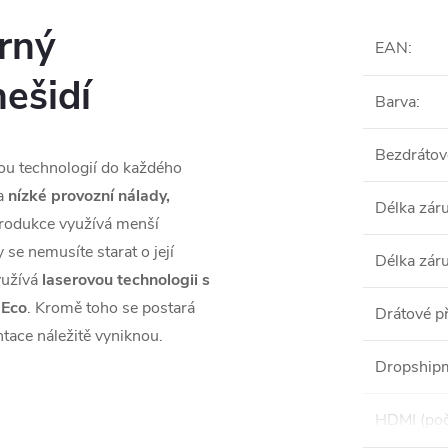
rný
EAN
:
nešidí
Barva
:
Bezdrátové
ou technologií do každého
a
nízké provozní nálady,
Délka zár
produkce využívá menší
se nemusíte starat o její
Délka zár
yužívá
laserovou technologii s
 Eco
. Kromě toho se postará
Drátové př
ntace náležitě vyniknou.
Dropshipm
HDMI (poč