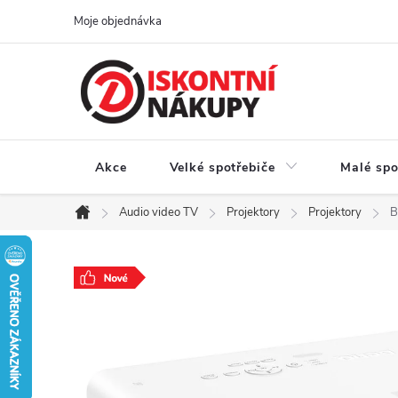
Přejít
Moje objednávka
na
obsah
Akce
Velké spotřebiče
Malé spo
Audio video TV
Projektory
Projektory
B
Domů