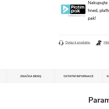
Nakupujte
cena:
hned, plaťt
pak!
Dotaz k produktu
Hlí
ZNAČKA
BENQ
OSTATNÍ INFORMACE
S
Param