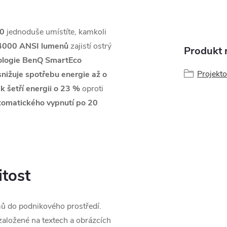
50
jednoduše umístíte, kamkoli
t 4000 ANSI lumenů
zajistí ostrý
Produkt n
ologie BenQ SmartEco
Projekto
snižuje spotřebu energie až o
k šetří energii o 23 %
oproti
tomatického vypnutí po 20
itost
mů do podnikového prostředí.
založené na textech a obrázcích