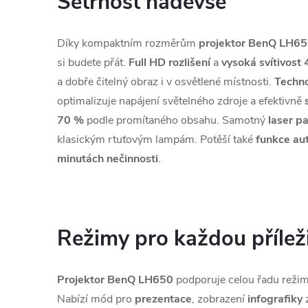
Šetrnost nadevše
Díky kompaktním rozměrům
projektor BenQ LH6
si budete přát.
Full HD rozlišení
a
vysoká svítivos
a dobře čitelný obraz i v osvětlené místnosti.
Techn
optimalizuje napájení světelného zdroje a efektivně
70 %
podle promítaného obsahu. Samotný
laser pa
klasickým rtuťovým lampám. Potěší také
funkce au
minutách nečinnosti
.
Režimy pro každou přílež
Projektor BenQ LH650
podporuje celou řadu reži
Nabízí mód pro
prezentace
, zobrazení
infografiky