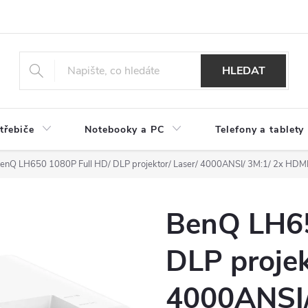
HLEDAT
třebiče
Notebooky a PC
Telefony a tablety
enQ LH650 1080P Full HD/ DLP projektor/ Laser/ 4000ANSI/ 3M:1/ 2x HDM
BenQ LH65
DLP projek
4000ANSI/