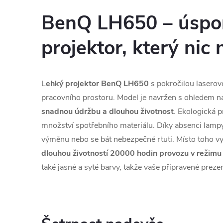
BenQ LH650 – úspo
projektor, který nic 
L
ehký projektor BenQ LH650
s pokročilou laserov
pracovního prostoru. Model je navržen s ohledem n
snadnou údržbu a dlouhou životnost
. Ekologická 
množství spotřebního materiálu. Díky absenci lampy 
výměnu nebo se bát nebezpečné rtuti. Místo toho v
dlouhou životností 20000 hodin provozu v režimu
také jasné a syté barvy, takže vaše připravené preze