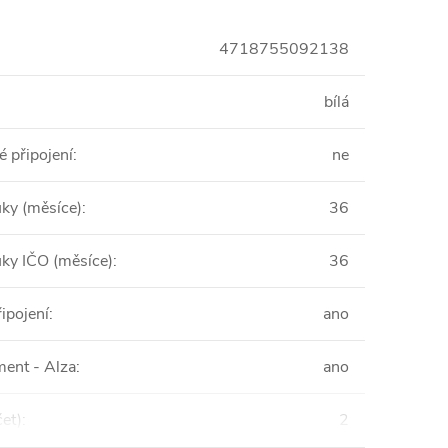
4718755092138
bílá
 připojení
:
ne
uky (měsíce)
:
36
uky IČO (měsíce)
:
36
ipojení
:
ano
ent - Alza
:
ano
et)
:
2