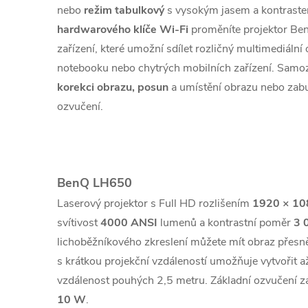
nebo
režim tabulkový
s vysokým jasem a kontraste
hardwarového klíče Wi-Fi
proměníte projektor Be
zařízení, které umožní sdílet rozličný multimediální 
notebooku nebo chytrých mobilních zařízení. Samo
korekci obrazu, posun
a umístění obrazu nebo za
ozvučení.
BenQ LH650
Laserový projektor s Full HD rozlišením
1920 × 10
svítivost
4000 ANSI
lumenů a kontrastní poměr
3 
lichoběžníkového zkreslení můžete mít obraz přesně
s krátkou projekční vzdáleností umožňuje vytvořit 
vzdálenost pouhých 2,5 metru. Základní ozvučení z
10 W
.