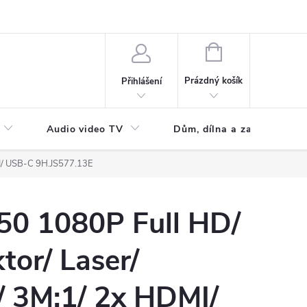
NÁKUPNÍ
KOŠÍK
Prázdný košík
Přihlášení
Audio video TV
Dům, dílna a zahrada
I/ USB-C 9H.JS577.13E
0 1080P Full HD/
tor/ Laser/
 3M:1/ 2x HDMI/