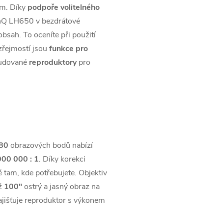
m. Díky
podpoře volitelného
nQ LH650 v bezdrátové
obsah. To oceníte při použití
zřejmostí jsou
funkce pro
budované
reproduktory
pro
80
obrazových bodů nabízí
000 000 : 1
. Díky korekci
 tam, kde potřebujete. Objektiv
až
100"
ostrý a jasný obraz na
ajišťuje reproduktor s výkonem