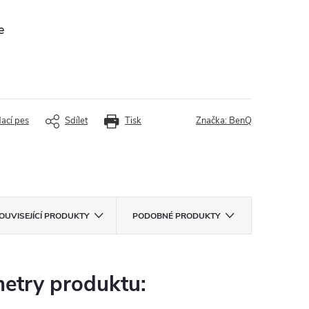
e
dací pes
Sdílet
Tisk
Značka:
BenQ
OUVISEJÍCÍ PRODUKTY
PODOBNÉ PRODUKTY
etry produktu: