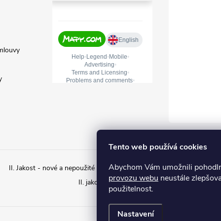
mlouvy
y
Tento web používá cookies
Abychom Vám umožnili pohodlné
II. Jakost - nové a nepoužité zboží s estetickým poškozením
II. ja
provozu webu
neustále zlepšova
II. jakost – Použité zboží
použitelnost.
Nastavení