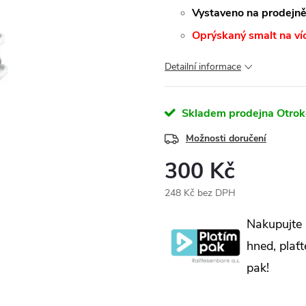
Vystaveno na prodejn
Oprýskaný smalt na ví
Detailní informace
Skladem prodejna Otrok
Možnosti doručení
300 Kč
248 Kč bez DPH
Měrná
Nakupujte
cena:
hned, plaťt
pak!