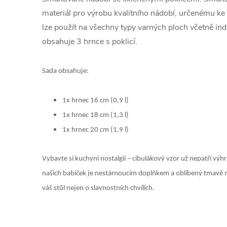
materiál pro výrobu kvalitního nádobí, určenému k
lze použít na všechny typy varných ploch včetně in
obsahuje 3 hrnce s poklicí.
Sada obsahuje:
1x hrnec 16 cm (0,9 l)
1x hrnec 18 cm (1,3 l)
1x hrnec 20 cm (1,9 l)
Vybavte si kuchyni nostalgií – cibulákový vzor už nepatří výh
našich babiček je nestárnoucím doplňkem a oblíbený tmavě 
váš stůl nejen o slavnostních chvílích.