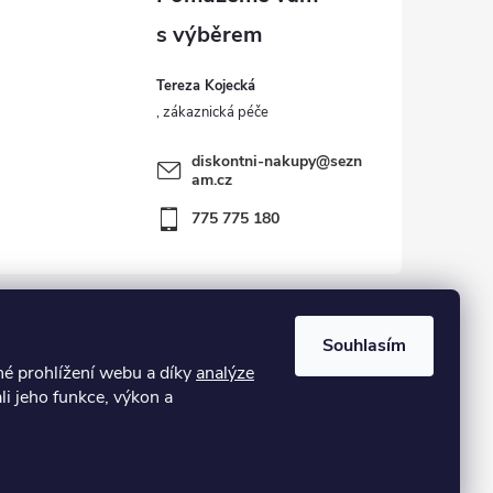
Tereza Kojecká
diskontni-nakupy
@
sezn
am.cz
775 775 180
Souhlasím
 prohlížení webu a díky
analýze
kost – zboží vráceno zákazníkem ve 14ti denní lhůtě
li jeho funkce, výkon a