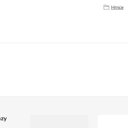
Hrnce
azy