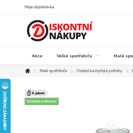
Přejít
Moje objednávka
na
obsah
Akce
Velké spotřebiče
Malé spo
Malé spotřebiče
Ostatní kuchyňské potřeby
Domů
Estetické poškození