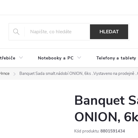
HLEDAT
třebiče
Notebooky a PC
Telefony a tablety
Hrnce
Banquet Sada smalt.nádobí ONION, 6ks
..Vystaveno na prodejně .
Banquet S
ONION, 6k
Kód produktu:
8801591434