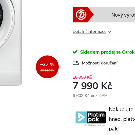
Detailní informace
Skladem prodejna Otrok
Možnosti doručení
–27 %
10 990 Kč
10 990 Kč
7 990 Kč
6 603 Kč bez DPH
Měrná
Nakupujte
cena:
hned, plaťt
pak!