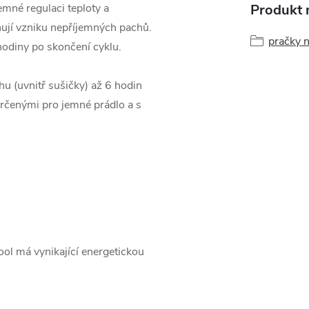
Produkt n
emné regulaci teploty a
ňují vzniku nepříjemných pachů.
pračky 
hodiny po skončení cyklu.
u (uvnitř sušičky) až 6 hodin
určenými pro jemné prádlo a s
ool má vynikající energetickou