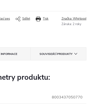
dací pes
Sdílet
Tisk
Značka:
Whirlpool
Záruka
:
2 roky
Í INFORMACE
SOUVISEJÍCÍ PRODUKTY
etry produktu:
8003437050770