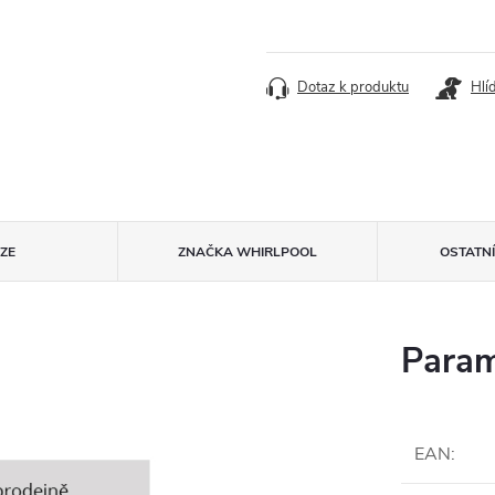
Dotaz k produktu
Hlí
ZE
ZNAČKA
WHIRLPOOL
OSTATN
Param
EAN
: