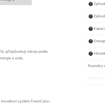
Způsob
?
Způsob
?
Kapaci
?
Energe
?
YSL přizpůsobují zdroje podle
Hloubk
?
energie a vody.
Rozměry 
Výška (cm
. Inovativní systém FreshCare+