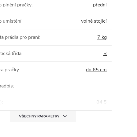
 plnění pračky
:
přední
 umístění
:
volně stojící
ta prádla pro praní
:
7 kg
tická třída
:
B
a pračky
:
do 65 cm
nadpis
:
)
:
84.5
VŠECHNY PARAMETRY