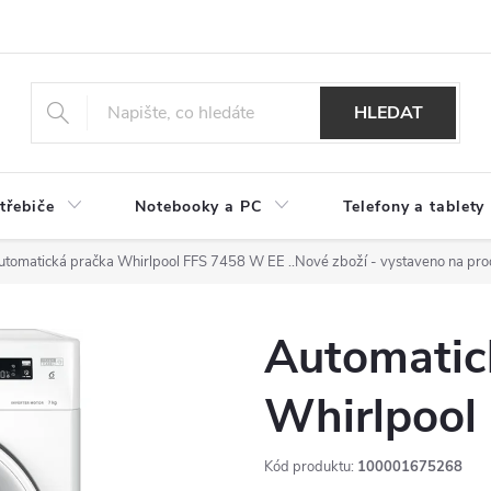
HLEDAT
třebiče
Notebooky a PC
Telefony a tablety
utomatická pračka Whirlpool FFS 7458 W EE
..Nové zboží - vystaveno na pr
Automatic
Whirlpool
Kód produktu:
100001675268