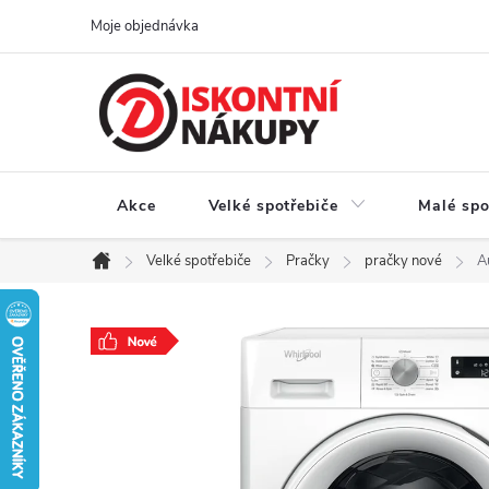
Přejít
Moje objednávka
na
obsah
Akce
Velké spotřebiče
Malé spo
Velké spotřebiče
Pračky
pračky nové
A
Domů